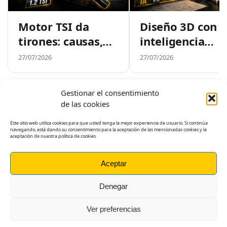
Motor TSI da
Diseño 3D con
tirones: causas,
inteligencia
diagnóstico y
artificial vs. CA
27/07/2026
27/07/2026
solución real
mano (test)
Gestionar el consentimiento
de las cookies
Este sitio web utiliza cookies para que usted tenga la mejor experiencia de usuario. Si continúa
Formación técnica Online
navegando, está dando su consentimiento para la aceptación de las mencionadas cookies y la
aceptación de nuestra política de cookies
Contenido gratuito para makers y cursos online
especializados.
Aceptar
Contacto
Denegar
info@maquineros.com
Ver preferencias
Aviso legal
|
Política de cookies
|
Política de privacidad
Maquineros © 2025 – Todos los derechos reservados