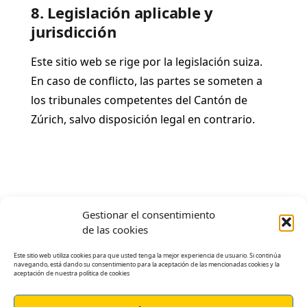
8. Legislación aplicable y
jurisdicción
Este sitio web se rige por la legislación suiza.
En caso de conflicto, las partes se someten a
los tribunales competentes del Cantón de
Zúrich, salvo disposición legal en contrario.
Gestionar el consentimiento
de las cookies
Este sitio web utiliza cookies para que usted tenga la mejor experiencia de usuario. Si continúa
Formación técnica Online
navegando, está dando su consentimiento para la aceptación de las mencionadas cookies y la
aceptación de nuestra política de cookies
Contenido gratuito para makers y cursos online
especializados.